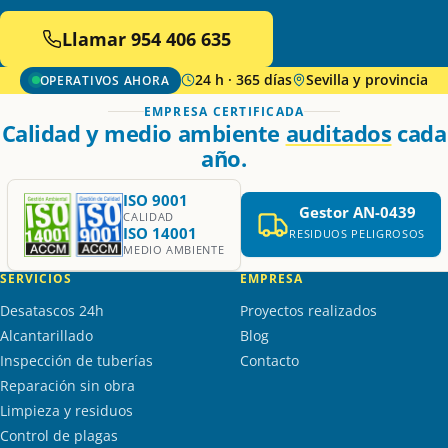
Llamar 954 406 635
24 h · 365 días
Sevilla y provincia
OPERATIVOS AHORA
EMPRESA CERTIFICADA
Calidad y medio ambiente
auditados
cada
año.
ISO 9001
Gestor AN-0439
CALIDAD
ISO 14001
RESIDUOS PELIGROSOS
MEDIO AMBIENTE
SERVICIOS
EMPRESA
Desatascos 24h
Proyectos realizados
Alcantarillado
Blog
Inspección de tuberías
Contacto
Reparación sin obra
Limpieza y residuos
Control de plagas