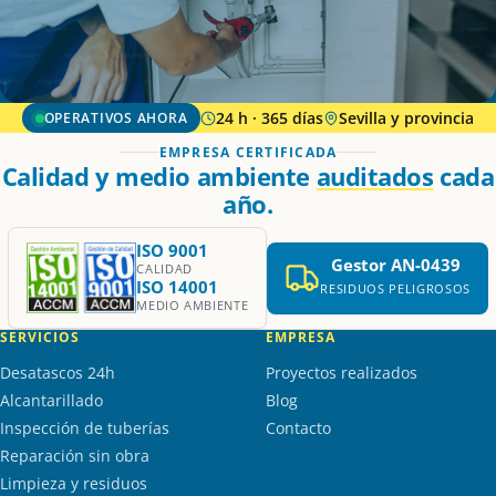
24 h · 365 días
Sevilla y provincia
OPERATIVOS AHORA
EMPRESA CERTIFICADA
Calidad y medio ambiente
auditados
cada
año.
ISO 9001
Gestor AN-0439
CALIDAD
ISO 14001
RESIDUOS PELIGROSOS
MEDIO AMBIENTE
SERVICIOS
EMPRESA
Desatascos 24h
Proyectos realizados
Alcantarillado
Blog
Inspección de tuberías
Contacto
Reparación sin obra
Limpieza y residuos