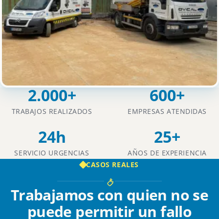
2.000+
600+
TRABAJOS REALIZADOS
EMPRESAS ATENDIDAS
24h
25+
SERVICIO URGENCIAS
AÑOS DE EXPERIENCIA
CASOS REALES
Trabajamos con quien no se
puede permitir un fallo