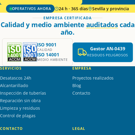
24 h · 365 días
Sevilla y provincia
OPERATIVOS AHORA
EMPRESA CERTIFICADA
Calidad y medio ambiente
auditados
cada
año.
ISO 9001
Gestor AN-0439
CALIDAD
ISO 14001
RESIDUOS PELIGROSOS
MEDIO AMBIENTE
SERVICIOS
EMPRESA
Desatascos 24h
Proyectos realizados
Alcantarillado
Blog
Inspección de tuberías
Contacto
Reparación sin obra
Limpieza y residuos
Control de plagas
CONTACTO
LEGAL