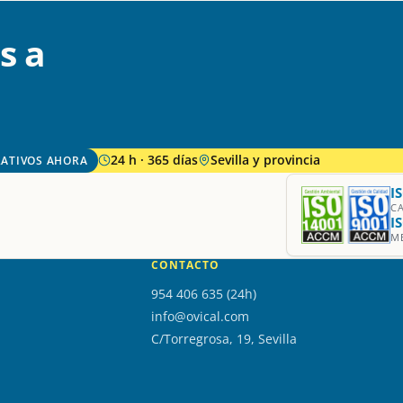
s a
24 h · 365 días
Sevilla y provincia
ATIVOS AHORA
I
C
I
M
CONTACTO
954 406 635 (24h)
info@ovical.com
C/Torregrosa, 19, Sevilla