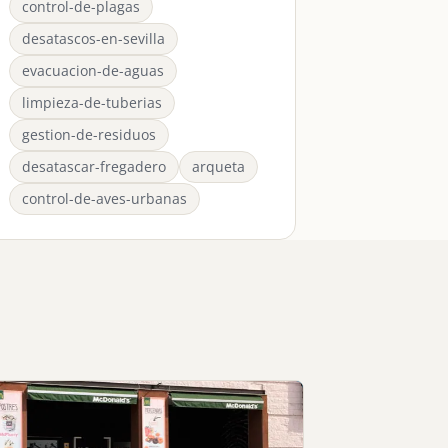
control-de-plagas
desatascos-en-sevilla
evacuacion-de-aguas
limpieza-de-tuberias
gestion-de-residuos
desatascar-fregadero
arqueta
control-de-aves-urbanas