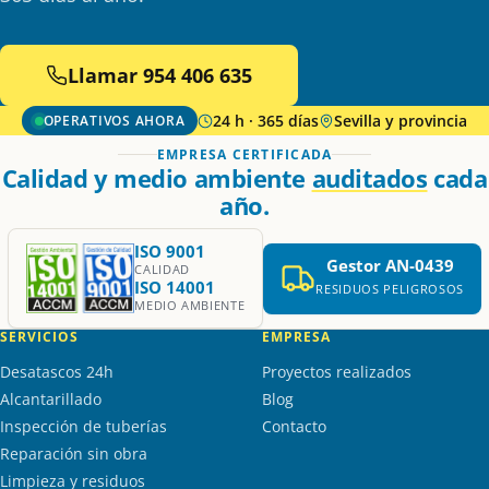
Llamar 954 406 635
24 h · 365 días
Sevilla y provincia
OPERATIVOS AHORA
EMPRESA CERTIFICADA
Calidad y medio ambiente
auditados
cada
año.
ISO 9001
Gestor AN-0439
CALIDAD
ISO 14001
RESIDUOS PELIGROSOS
MEDIO AMBIENTE
SERVICIOS
EMPRESA
Desatascos 24h
Proyectos realizados
Alcantarillado
Blog
Inspección de tuberías
Contacto
Reparación sin obra
Limpieza y residuos