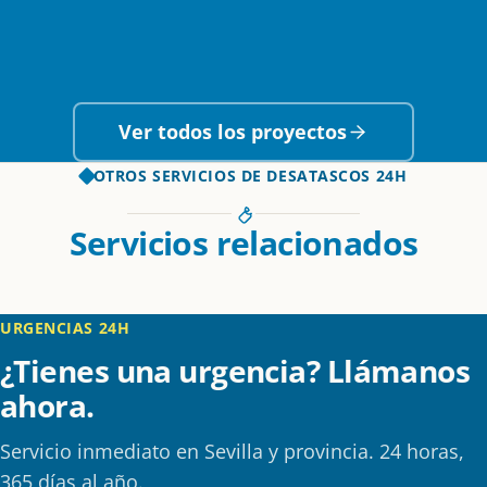
PALACIO DE CONGRESOS
Limpieza de arquetas en FIBES
SANIDAD
Mantenimiento de red Hospital FREMAP
INFRAESTRUCTURA CRÍTICA
FIBES Sevilla
Limpieza de pozos del Aeropuerto
Hospital FREMAP
Ver todos los proyectos
Aeropuerto Sevilla
OTROS SERVICIOS DE DESATASCOS 24H
Servicios relacionados
URGENCIAS 24H
¿Tienes una urgencia? Llámanos
ahora.
Servicio inmediato en Sevilla y provincia. 24 horas,
365 días al año.